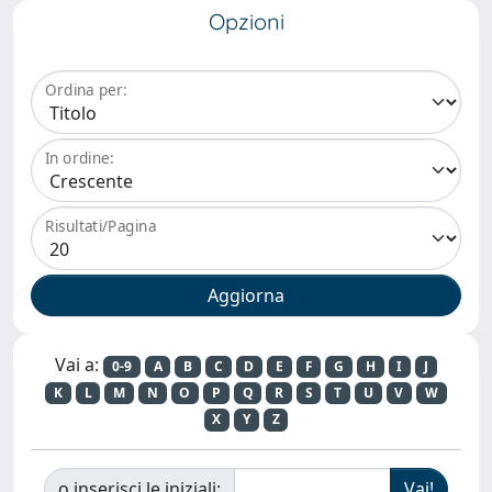
Opzioni
Ordina per:
In ordine:
Risultati/Pagina
Vai a:
0-9
A
B
C
D
E
F
G
H
I
J
K
L
M
N
O
P
Q
R
S
T
U
V
W
X
Y
Z
o inserisci le iniziali: