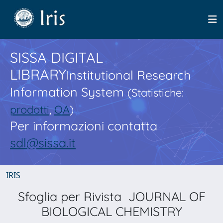
SISSA DIGITAL
LIBRARY
Institutional Research
Information System
(Statistiche:
prodotti
,
OA
)
Per informazioni contatta
sdl@sissa.it
IRIS
Sfoglia per Rivista JOURNAL OF
BIOLOGICAL CHEMISTRY