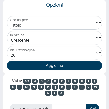
Opzioni
Ordina per:
In ordine:
Risultati/Pagina
Vai a:
0-9
A
B
C
D
E
F
G
H
I
J
K
L
M
N
O
P
Q
R
S
T
U
V
W
X
Y
Z
o inserisci le iniziali: