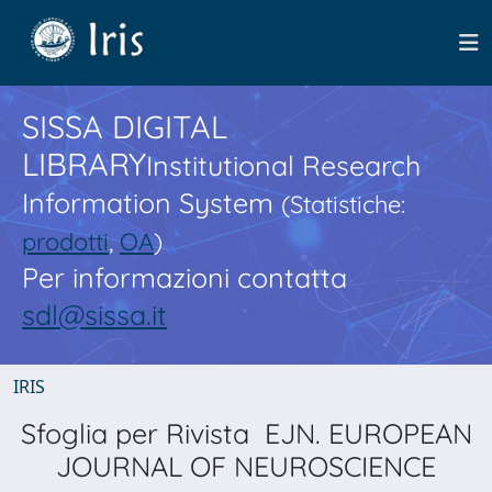
SISSA DIGITAL
LIBRARY
Institutional Research
Information System
(Statistiche:
prodotti
,
OA
)
Per informazioni contatta
sdl@sissa.it
IRIS
Sfoglia per Rivista EJN. EUROPEAN
JOURNAL OF NEUROSCIENCE