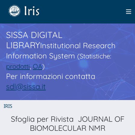
SISSA DIGITAL
LIBRARY
Institutional Research
Information System
(Statistiche:
prodotti
,
OA
)
Per informazioni contatta
sdl@sissa.it
IRIS
Sfoglia per Rivista JOURNAL OF
BIOMOLECULAR NMR