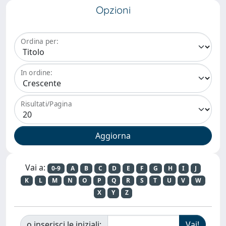
Opzioni
Ordina per:
In ordine:
Risultati/Pagina
Vai a:
0-9
A
B
C
D
E
F
G
H
I
J
K
L
M
N
O
P
Q
R
S
T
U
V
W
X
Y
Z
o inserisci le iniziali: