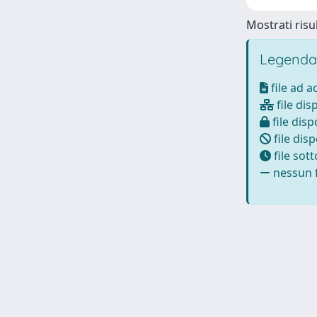
Mostrati risul
Legenda
file ad 
file dis
file disp
file disp
file sot
nessun f