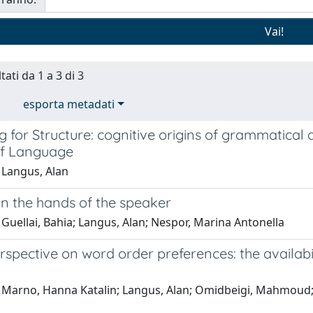
tati da 1 a 3 di 3
esporta metadati
g for Structure: cognitive origins of grammatical 
of Language
 Langus, Alan
in the hands of the speaker
Guellai, Bahia; Langus, Alan; Nespor, Marina Antonella
spective on word order preferences: the availabil
 Marno, Hanna Katalin; Langus, Alan; Omidbeigi, Mahmoud; A