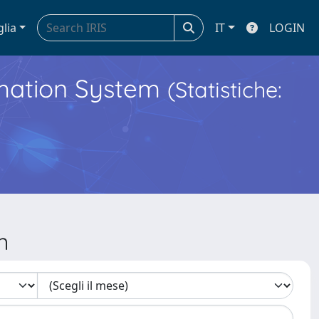
glia
IT
LOGIN
ormation System
(Statistiche:
n