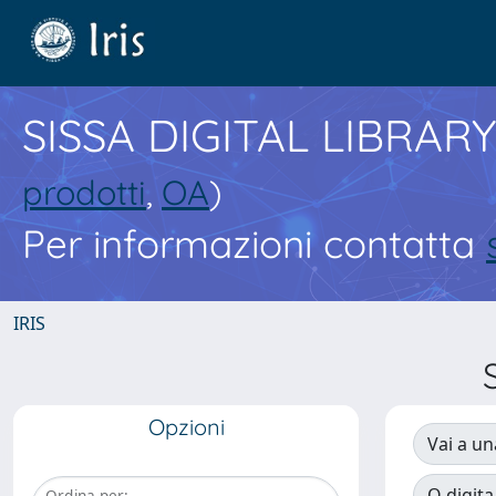
SISSA DIGITAL LIBRARY
prodotti
,
OA
)
Per informazioni contatta
IRIS
Opzioni
Vai a un
O digita
Ordina per: