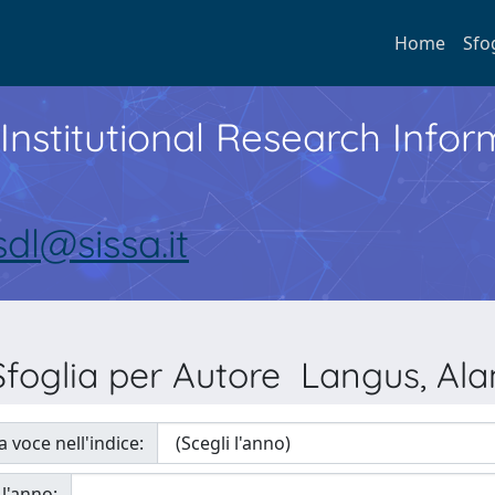
Home
Sfo
Institutional Research Inf
sdl@sissa.it
Sfoglia per Autore Langus, Ala
a voce nell'indice:
 l'anno: