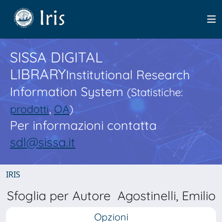
SISSA DIGITAL
LIBRARY
Institutional Research
Information System
(Statistiche:
prodotti
,
OA
)
Per informazioni contatta
sdl@sissa.it
IRIS
Sfoglia per Autore Agostinelli, Emilio
Opzioni