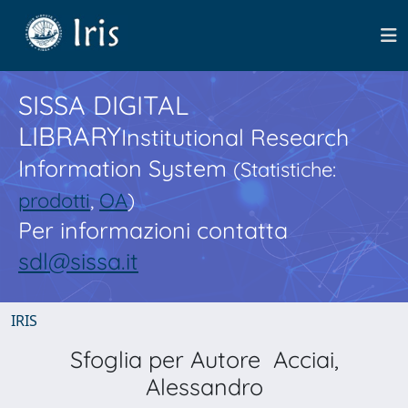
SISSA DIGITAL
LIBRARY
Institutional Research
Information System
(Statistiche:
prodotti
,
OA
)
Per informazioni contatta
sdl@sissa.it
IRIS
Sfoglia per Autore Acciai,
Alessandro