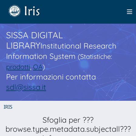
SISSA DIGITAL
LIBRARY
Institutional Research
Information System
(Statistiche:
prodotti
,
OA
)
Per informazioni contatta
sdl@sissa.it
IRIS
Sfoglia per ???
browse.type.metadata.subjectall???