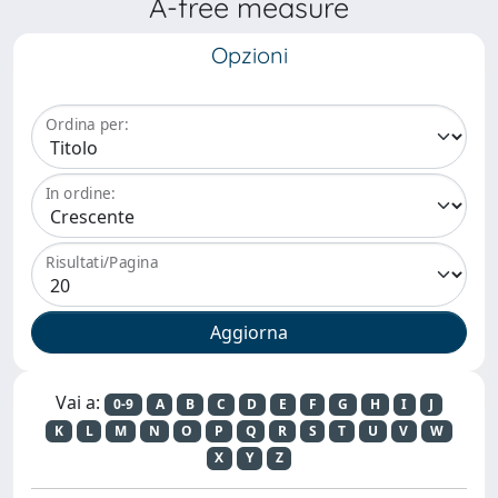
A-free measure
Opzioni
Ordina per:
In ordine:
Risultati/Pagina
Vai a:
0-9
A
B
C
D
E
F
G
H
I
J
K
L
M
N
O
P
Q
R
S
T
U
V
W
X
Y
Z