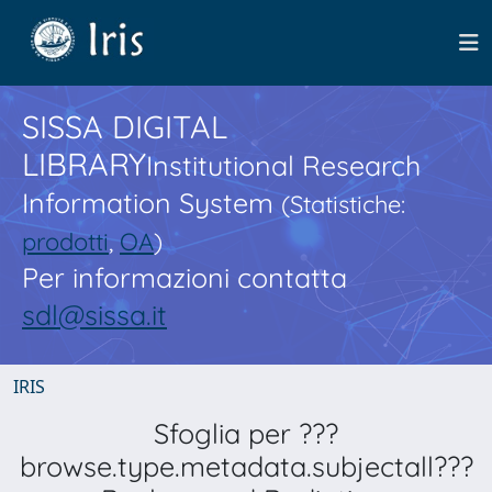
SISSA DIGITAL
LIBRARY
Institutional Research
Information System
(Statistiche:
prodotti
,
OA
)
Per informazioni contatta
sdl@sissa.it
IRIS
Sfoglia per ???
browse.type.metadata.subjectall???