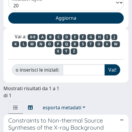
Vai a:
0-9
A
B
C
D
E
F
G
H
I
J
K
L
M
N
O
P
Q
R
S
T
U
V
W
X
Y
Z
o inserisci le iniziali:
Mostrati risultati da 1 a 1
di 1
esporta metadati
Constraints to Non-thermal Source
Syntheses of the X-ray Background