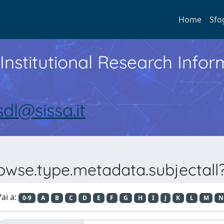
Home
Sfo
Institutional Research Inf
sdl@sissa.it
owse.type.metadata.subjectall?
ai a:
0-9
A
B
C
D
E
F
G
H
I
J
K
L
M
N