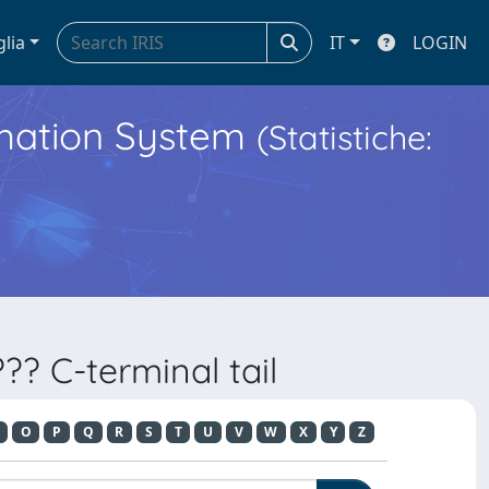
glia
IT
LOGIN
ormation System
(Statistiche:
?? C-terminal tail
O
P
Q
R
S
T
U
V
W
X
Y
Z