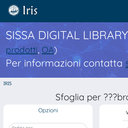
SISSA DIGITAL LIBRARY
prodotti
,
OA
)
Per informazioni contatta
IRIS
Sfoglia per ???br
Opzioni
V
Ordina per: