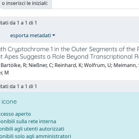
o inserisci le iniziali:
tati da 1 a 1 di 1
esporta metadati
gth Cryptochrome 1 in the Outer Segments of the
t Apes Suggests a Role Beyond Transcriptional R
Bartölke, R; Nießner, C; Reinhard, K; Wolfrum, U; Meimann, S;
r, M
tati da 1 a 1 di 1
 icone
accesso aperto
ponibili sulla rete interna
onibili agli utenti autorizzati
onibili solo agli amministratori