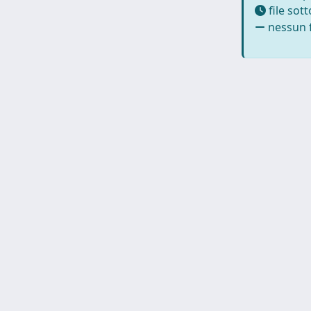
file sot
nessun f