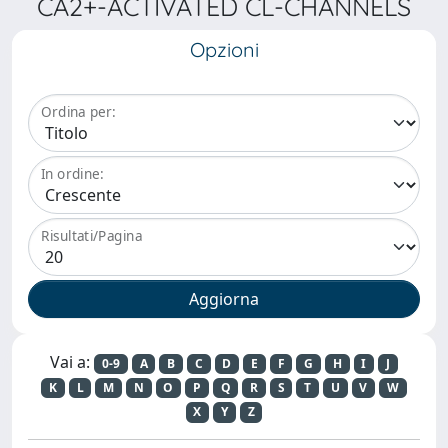
CA2+-ACTIVATED CL-CHANNELS
Opzioni
Ordina per:
In ordine:
Risultati/Pagina
Vai a:
0-9
A
B
C
D
E
F
G
H
I
J
K
L
M
N
O
P
Q
R
S
T
U
V
W
X
Y
Z