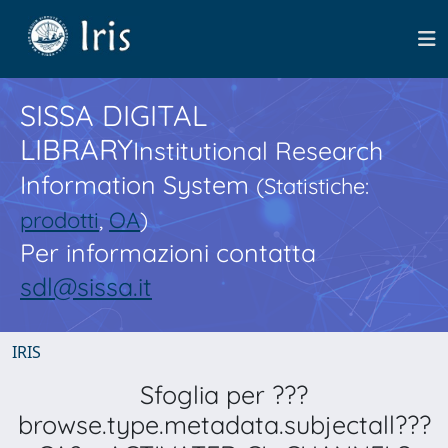
SISSA DIGITAL
LIBRARY
Institutional Research
Information System
(Statistiche:
prodotti
,
OA
)
Per informazioni contatta
sdl@sissa.it
IRIS
Sfoglia per ???
browse.type.metadata.subjectall???