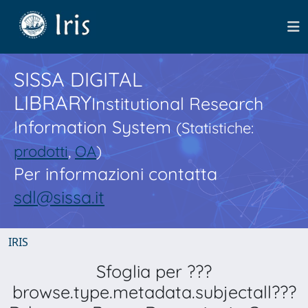
SISSA DIGITAL
LIBRARY
Institutional Research
Information System
(Statistiche:
prodotti
,
OA
)
Per informazioni contatta
sdl@sissa.it
IRIS
Sfoglia per ???
browse.type.metadata.subjectall???