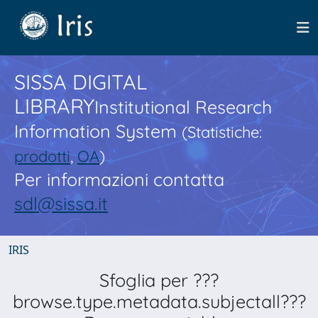
SISSA DIGITAL
LIBRARY
Institutional Research
Information System
(Statistiche:
prodotti
,
OA
)
Per informazioni contatta
sdl@sissa.it
IRIS
Sfoglia per ???
browse.type.metadata.subjectall???