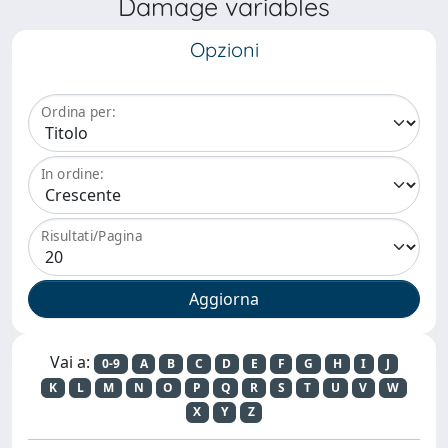
Damage variables
Opzioni
Ordina per:
In ordine:
Risultati/Pagina
Vai a:
0-9
A
B
C
D
E
F
G
H
I
J
K
L
M
N
O
P
Q
R
S
T
U
V
W
X
Y
Z