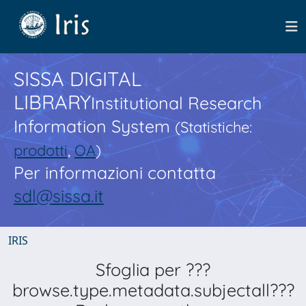
SISSA DIGITAL
LIBRARY
Institutional Research
Information System
(Statistiche:
prodotti
,
OA
)
Per informazioni contatta
sdl@sissa.it
IRIS
Sfoglia per ???
browse.type.metadata.subjectall???