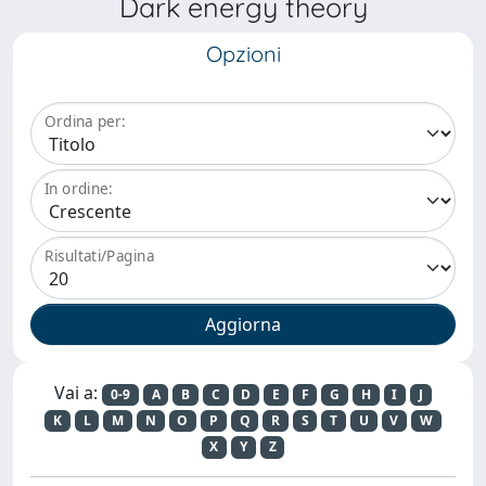
Dark energy theory
Opzioni
Ordina per:
In ordine:
Risultati/Pagina
Vai a:
0-9
A
B
C
D
E
F
G
H
I
J
K
L
M
N
O
P
Q
R
S
T
U
V
W
X
Y
Z