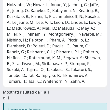
Holzapfel, W.; Howe, L.; Inoue, Y.; Jaehnig, G.; Jaffe,
A.; Jeong, O.; Kaneko, D.; Katayama, N.; Keating, B.;
Keskitalo, R.; Kisner, T.; Krachmalnicoff, N.; Kusaka,
A.; Le Jeune, M.; Lee, A. T.; Leon, D.; Linder, E.; Lowry,
L.; Madurowicz, A.; Mak, D.; Matsuda, F.; May, A.;
Miller, N. J.; Minami, Y.; Montgomery, J.; Navaroli, M.;
Nishino, H.; Peloton, J.; Pham, A.; Piccirillo, L.;
Plambeck, D.; Poletti, D.; Puglisi, G.; Raum, C.;
Rebeiz, G.; Reichardt, C. L.; Richards, P. L.; Roberts,
H.; Ross, C.; Rotermund, K. M.; Segawa, Y.; Sherwin,
B.; Silva-Feaver, M.; Siritanasak, P.; Stompor, R.;
Suzuki, A.; Tajima, O.; Takakura, S.; Takatori, S.;
Tanabe, D.; Tat, R.; Teply, G. P.; Tikhomirov, A.;
Tomaru, T.; Tsai, C.; Whitehorn, N.; Zahn, A.
Mostrati risultati da 1 a 1
di 1
Legenda icone