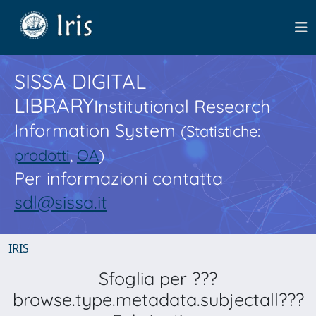
SISSA DIGITAL
LIBRARY
Institutional Research
Information System
(Statistiche:
prodotti
,
OA
)
Per informazioni contatta
sdl@sissa.it
IRIS
Sfoglia per ???
browse.type.metadata.subjectall???