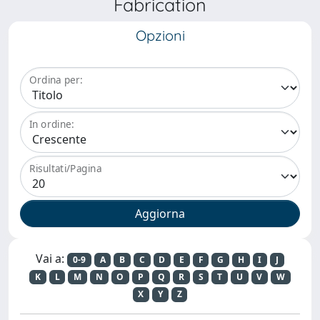
Fabrication
Opzioni
Ordina per:
In ordine:
Risultati/Pagina
Vai a:
0-9
A
B
C
D
E
F
G
H
I
J
K
L
M
N
O
P
Q
R
S
T
U
V
W
X
Y
Z