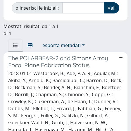
o inserisci le iniziali:
Mostrati risultati da 1 a 1
di 1
esporta metadati
The POLARBEAR-2 and Simons Array
Focal Plane Fabrication Status
2018-01-01 Westbrook, B.; Ade, P. A. R.; Aguilar, M.;
Akiba, Y.; Arnold, K.; Baccigalupi, C.; Barron, D.; Beck,
D.; Beckman, S.; Bender, A. N.; Bianchini, F.; Boettger,
D.; Borrill, J.; Chapman, S.; Chinone, Y.; Coppi, G.;
Crowley, K.; Cukierman, A.; de Haan, T.; Dünner, R.;
Dobbs, M.; Elleflot, T.; Errard, J.; Fabbian, G.; Feeney,
S. M.; Feng, C.; Fuller, G.; Galitzki, N.; Gilbert, A.;
Goeckner-Wald, N.; Groh, J.; Halverson, N. W.;
Hamada, T.; Hasegawa, M.; Hazumi, M.; Hill, C. A.;