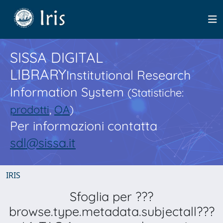
SISSA DIGITAL
LIBRARY
Institutional Research
Information System
(Statistiche:
prodotti
,
OA
)
Per informazioni contatta
sdl@sissa.it
IRIS
Sfoglia per ???
browse.type.metadata.subjectall???