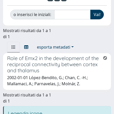
o inserisci le iniziali:
Mostrati risultati da 1 a 1
di 1
esporta metadati
Role of Emx2 in the development of the
reciprocal connectivity between cortex
and thalamus
2002-01-01 López-Bendito, G.; Chan, C. -H.;
Mallamaci, A.; Parnavelas, J.; Molnár, Z.
Mostrati risultati da 1 a 1
di 1
Legenda icone