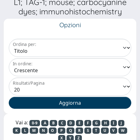
L1; TAG-1; mouse; carbocyanine
dyes; immunohistochemistry
Opzioni
Ordina per:
In ordine:
Risultati/Pagina
Vai a:
0-9
A
B
C
D
E
F
G
H
I
J
K
L
M
N
O
P
Q
R
S
T
U
V
W
X
Y
Z