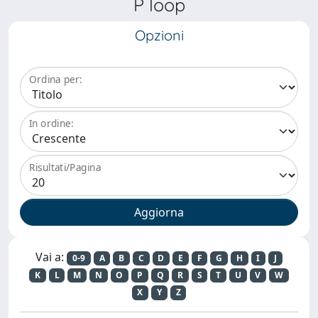
P loop
Opzioni
Ordina per:
In ordine:
Risultati/Pagina
Vai a:
0-9
A
B
C
D
E
F
G
H
I
J
K
L
M
N
O
P
Q
R
S
T
U
V
W
X
Y
Z