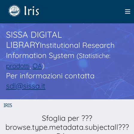
SISSA DIGITAL
LIBRARY
Institutional Research
Information System
(Statistiche:
prodotti
,
OA
)
Per informazioni contatta
sdl@sissa.it
IRIS
Sfoglia per ???
browse.type.metadata.subjectall???