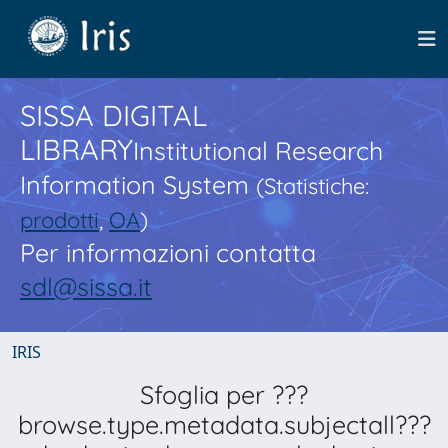
SISSA DIGITAL
LIBRARY
Institutional Research
Information System
(Statistiche:
prodotti
,
OA
)
Per informazioni contatta
sdl@sissa.it
IRIS
Sfoglia per ???
browse.type.metadata.subjectall???