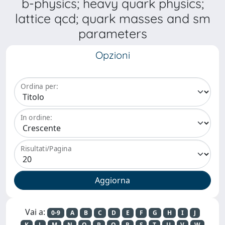
b-physics; heavy quark physics;
lattice qcd; quark masses and sm
parameters
Opzioni
Ordina per:
In ordine:
Risultati/Pagina
Vai a:
0-9
A
B
C
D
E
F
G
H
I
J
K
L
M
N
O
P
Q
R
S
T
U
V
W