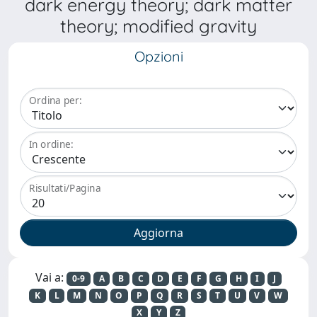
dark energy theory; dark matter
theory; modified gravity
Opzioni
Ordina per:
In ordine:
Risultati/Pagina
Vai a:
0-9
A
B
C
D
E
F
G
H
I
J
K
L
M
N
O
P
Q
R
S
T
U
V
W
X
Y
Z