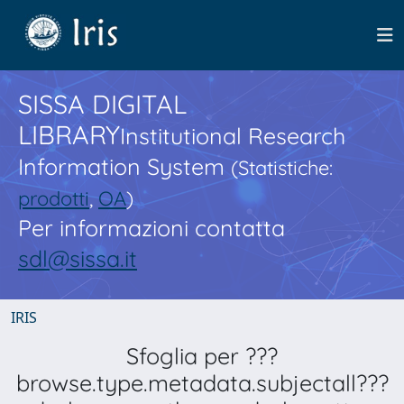
SISSA DIGITAL
LIBRARY
Institutional Research
Information System
(Statistiche:
prodotti
,
OA
)
Per informazioni contatta
sdl@sissa.it
IRIS
Sfoglia per ???
browse.type.metadata.subjectall???