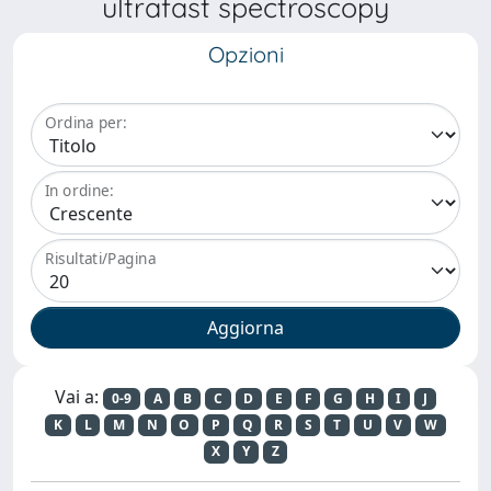
ultrafast spectroscopy
Opzioni
Ordina per:
In ordine:
Risultati/Pagina
Vai a:
0-9
A
B
C
D
E
F
G
H
I
J
K
L
M
N
O
P
Q
R
S
T
U
V
W
X
Y
Z