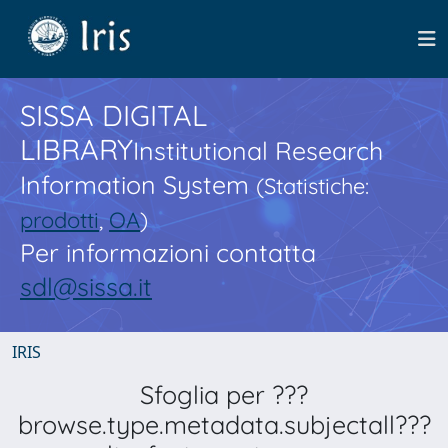
SISSA DIGITAL
LIBRARY
Institutional Research
Information System
(Statistiche:
prodotti
,
OA
)
Per informazioni contatta
sdl@sissa.it
IRIS
Sfoglia per ???
browse.type.metadata.subjectall???