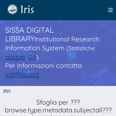
SISSA DIGITAL
LIBRARY
Institutional Research
Information System
(Statistiche:
prodotti
,
OA
)
Per informazioni contatta
sdl@sissa.it
IRIS
Sfoglia per ???
browse.type.metadata.subjectall???