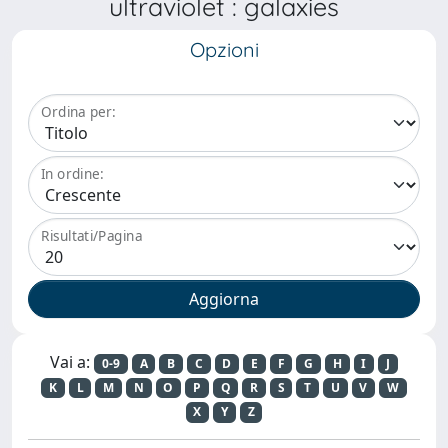
ultraviolet : galaxies
Opzioni
Ordina per:
In ordine:
Risultati/Pagina
Vai a:
0-9
A
B
C
D
E
F
G
H
I
J
K
L
M
N
O
P
Q
R
S
T
U
V
W
X
Y
Z