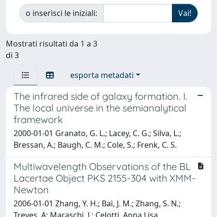
o inserisci le iniziali:
Mostrati risultati da 1 a 3
di 3
esporta metadati
The infrared side of galaxy formation. I.
The local universe in the semianalytical
framework
2000-01-01 Granato, G. L.; Lacey, C. G.; Silva, L.;
Bressan, A.; Baugh, C. M.; Cole, S.; Frenk, C. S.
Multiwavelength Observations of the BL
Lacertae Object PKS 2155-304 with XMM-
Newton
2006-01-01 Zhang, Y. H.; Bai, J. M.; Zhang, S. N.;
Treves, A; Maraschi, L; Celotti, Anna Lisa