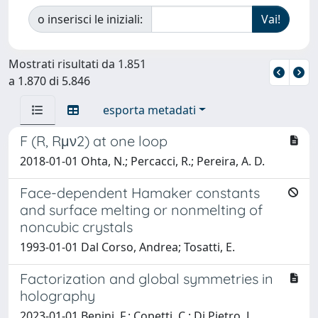
o inserisci le iniziali:
Mostrati risultati da 1.851
a 1.870 di 5.846
esporta metadati
F (R, Rμν2) at one loop
2018-01-01 Ohta, N.; Percacci, R.; Pereira, A. D.
Face-dependent Hamaker constants
and surface melting or nonmelting of
noncubic crystals
1993-01-01 Dal Corso, Andrea; Tosatti, E.
Factorization and global symmetries in
holography
2023-01-01 Benini, F.; Copetti, C.; Di Pietro, L.