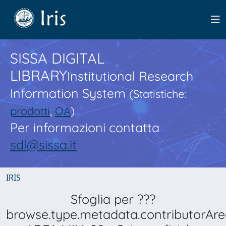
SISSA DIGITAL
LIBRARY
Institutional Research
Information System
(Statistiche:
prodotti
,
OA
)
Per informazioni contatta
sdl@sissa.it
IRIS
Sfoglia per ???
browse.type.metadata.contributorAre