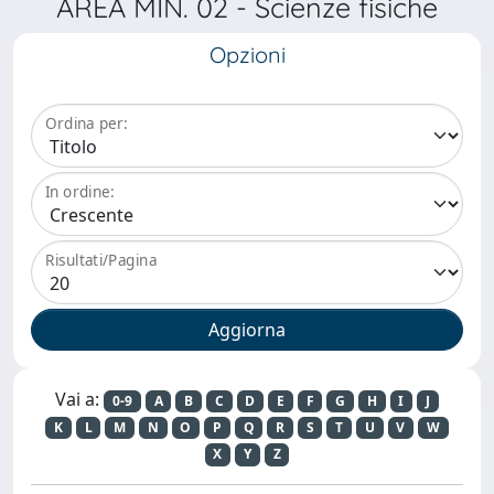
AREA MIN. 02 - Scienze fisiche
Opzioni
Ordina per:
In ordine:
Risultati/Pagina
Vai a:
0-9
A
B
C
D
E
F
G
H
I
J
K
L
M
N
O
P
Q
R
S
T
U
V
W
X
Y
Z