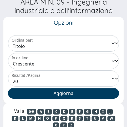
AREA MIN. 09 - Ingegneria
industriale e dell'informazione
Opzioni
Ordina per:
In ordine:
Risultati/Pagina
Vai a:
0-9
A
B
C
D
E
F
G
H
I
J
K
L
M
N
O
P
Q
R
S
T
U
V
W
X
Y
Z