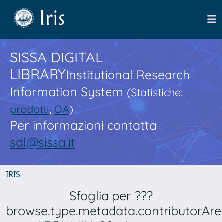
SISSA DIGITAL
LIBRARY
Institutional Research
Information System
(Statistiche:
prodotti
,
OA
)
Per informazioni contatta
sdl@sissa.it
IRIS
Sfoglia per ???
browse.type.metadata.contributorAre