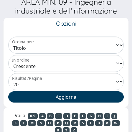
AREA MIN. 09 - Ingegneria
industriale e dell'informazione
Opzioni
Ordina per:
In ordine:
Risultati/Pagina
Vai a:
0-9
A
B
C
D
E
F
G
H
I
J
K
L
M
N
O
P
Q
R
S
T
U
V
W
X
Y
Z