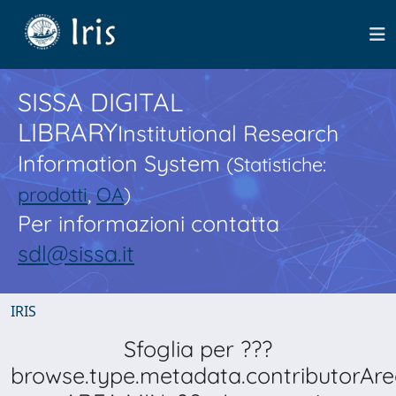
SISSA DIGITAL
LIBRARY
Institutional Research
Information System
(Statistiche:
prodotti
,
OA
)
Per informazioni contatta
sdl@sissa.it
IRIS
Sfoglia per ???
browse.type.metadata.contributorAre