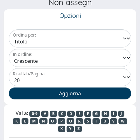
Non assegn
Opzioni
Ordina per:
In ordine:
Risultati/Pagina
Vai a:
0-9
A
B
C
D
E
F
G
H
I
J
K
L
M
N
O
P
Q
R
S
T
U
V
W
X
Y
Z