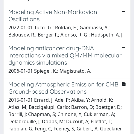
Modeling Active Non-Markovian
Oscillations
2022-01-01 Tucci, G.; Roldán, E.; Gambassi, A.;
Belousov, R.; Berger, F.; Alonso, R. G.; Hudspeth, A. J.
Modeling anticancer drug-DNA
interactions via mixed QM/MM molecular
dynamics simulations
2006-01-01 Spiegel, K.; Magistrato, A.
Modeling Atmospheric Emission for CMB
Ground-based Observations
2015-01-01 Errard, J; Ade, P; Akiba, Y; Arnold, K;
Atlas, M; Baccigalupi, Carlo; Barron, D; Boettger, D;
Borrill, J; Chapman, S; Chinone, Y; Cukierman, A;
Delabrouille, J; Dobbs, M; Ducout, A; Elleflot, T;
Fabbian, G; Feng, C; Feeney, S; Gilbert, A; Goeckner