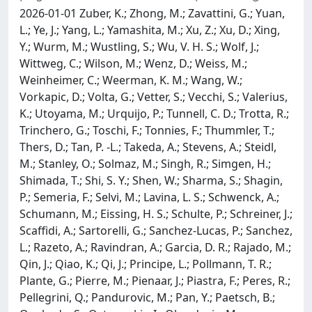
2026-01-01 Zuber, K.; Zhong, M.; Zavattini, G.; Yuan,
L.; Ye, J.; Yang, L.; Yamashita, M.; Xu, Z.; Xu, D.; Xing,
Y.; Wurm, M.; Wustling, S.; Wu, V. H. S.; Wolf, J.;
Wittweg, C.; Wilson, M.; Wenz, D.; Weiss, M.;
Weinheimer, C.; Weerman, K. M.; Wang, W.;
Vorkapic, D.; Volta, G.; Vetter, S.; Vecchi, S.; Valerius,
K.; Utoyama, M.; Urquijo, P.; Tunnell, C. D.; Trotta, R.;
Trinchero, G.; Toschi, F.; Tonnies, F.; Thummler, T.;
Thers, D.; Tan, P. -L.; Takeda, A.; Stevens, A.; Steidl,
M.; Stanley, O.; Solmaz, M.; Singh, R.; Simgen, H.;
Shimada, T.; Shi, S. Y.; Shen, W.; Sharma, S.; Shagin,
P.; Semeria, F.; Selvi, M.; Lavina, L. S.; Schwenck, A.;
Schumann, M.; Eissing, H. S.; Schulte, P.; Schreiner, J.;
Scaffidi, A.; Sartorelli, G.; Sanchez-Lucas, P.; Sanchez,
L.; Razeto, A.; Ravindran, A.; Garcia, D. R.; Rajado, M.;
Qin, J.; Qiao, K.; Qi, J.; Principe, L.; Pollmann, T. R.;
Plante, G.; Pierre, M.; Pienaar, J.; Piastra, F.; Peres, R.;
Pellegrini, Q.; Pandurovic, M.; Pan, Y.; Paetsch, B.;