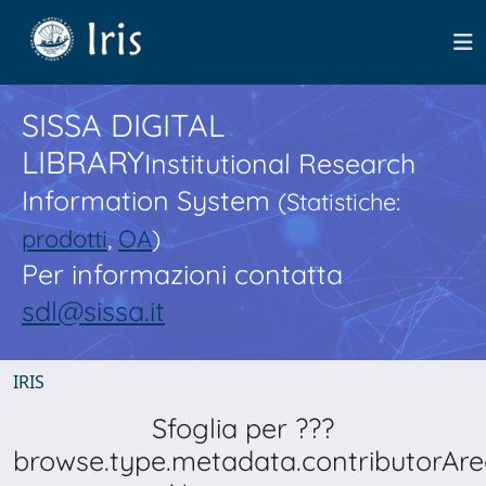
SISSA DIGITAL
LIBRARY
Institutional Research
Information System
(Statistiche:
prodotti
,
OA
)
Per informazioni contatta
sdl@sissa.it
IRIS
Sfoglia per ???
browse.type.metadata.contributorAre