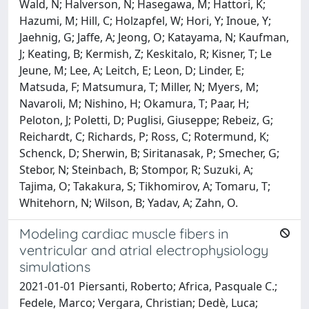
Wald, N; Halverson, N; Hasegawa, M; Hattori, K;
Hazumi, M; Hill, C; Holzapfel, W; Hori, Y; Inoue, Y;
Jaehnig, G; Jaffe, A; Jeong, O; Katayama, N; Kaufman,
J; Keating, B; Kermish, Z; Keskitalo, R; Kisner, T; Le
Jeune, M; Lee, A; Leitch, E; Leon, D; Linder, E;
Matsuda, F; Matsumura, T; Miller, N; Myers, M;
Navaroli, M; Nishino, H; Okamura, T; Paar, H;
Peloton, J; Poletti, D; Puglisi, Giuseppe; Rebeiz, G;
Reichardt, C; Richards, P; Ross, C; Rotermund, K;
Schenck, D; Sherwin, B; Siritanasak, P; Smecher, G;
Stebor, N; Steinbach, B; Stompor, R; Suzuki, A;
Tajima, O; Takakura, S; Tikhomirov, A; Tomaru, T;
Whitehorn, N; Wilson, B; Yadav, A; Zahn, O.
Modeling cardiac muscle fibers in
ventricular and atrial electrophysiology
simulations
2021-01-01 Piersanti, Roberto; Africa, Pasquale C.;
Fedele, Marco; Vergara, Christian; Dedè, Luca;