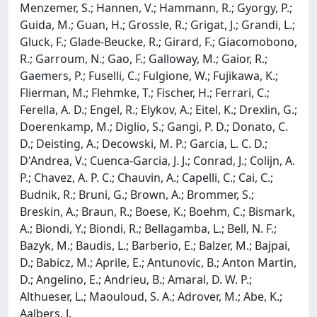
Menzemer, S.; Hannen, V.; Hammann, R.; Gyorgy, P.;
Guida, M.; Guan, H.; Grossle, R.; Grigat, J.; Grandi, L.;
Gluck, F.; Glade-Beucke, R.; Girard, F.; Giacomobono,
R.; Garroum, N.; Gao, F.; Galloway, M.; Gaior, R.;
Gaemers, P.; Fuselli, C.; Fulgione, W.; Fujikawa, K.;
Flierman, M.; Flehmke, T.; Fischer, H.; Ferrari, C.;
Ferella, A. D.; Engel, R.; Elykov, A.; Eitel, K.; Drexlin, G.;
Doerenkamp, M.; Diglio, S.; Gangi, P. D.; Donato, C.
D.; Deisting, A.; Decowski, M. P.; Garcia, L. C. D.;
D'Andrea, V.; Cuenca-Garcia, J. J.; Conrad, J.; Colijn, A.
P.; Chavez, A. P. C.; Chauvin, A.; Capelli, C.; Cai, C.;
Budnik, R.; Bruni, G.; Brown, A.; Brommer, S.;
Breskin, A.; Braun, R.; Boese, K.; Boehm, C.; Bismark,
A.; Biondi, Y.; Biondi, R.; Bellagamba, L.; Bell, N. F.;
Bazyk, M.; Baudis, L.; Barberio, E.; Balzer, M.; Bajpai,
D.; Babicz, M.; Aprile, E.; Antunovic, B.; Anton Martin,
D.; Angelino, E.; Andrieu, B.; Amaral, D. W. P.;
Althueser, L.; Maouloud, S. A.; Adrover, M.; Abe, K.;
Aalbers, J.