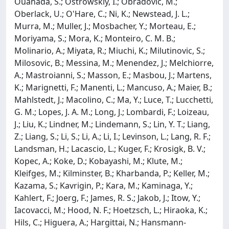
Ouahada, S.; Ostrowskiy, I.; Obradovic, M.;
Oberlack, U.; O'Hare, C.; Ni, K.; Newstead, J. L.;
Murra, M.; Muller, J.; Mosbacher, Y.; Morteau, E.;
Moriyama, S.; Mora, K.; Monteiro, C. M. B.;
Molinario, A.; Miyata, R.; Miuchi, K.; Milutinovic, S.;
Milosovic, B.; Messina, M.; Menendez, J.; Melchiorre,
A.; Mastroianni, S.; Masson, E.; Masbou, J.; Martens,
K.; Marignetti, F.; Manenti, L.; Mancuso, A.; Maier, B.;
Mahlstedt, J.; Macolino, C.; Ma, Y.; Luce, T.; Lucchetti,
G. M.; Lopes, J. A. M.; Long, J.; Lombardi, F.; Loizeau,
J.; Liu, K.; Lindner, M.; Lindemann, S.; Lin, Y. T.; Liang,
Z.; Liang, S.; Li, S.; Li, A.; Li, I.; Levinson, L.; Lang, R. F.;
Landsman, H.; Lacascio, L.; Kuger, F.; Krosigk, B. V.;
Kopec, A.; Koke, D.; Kobayashi, M.; Klute, M.;
Kleifges, M.; Kilminster, B.; Kharbanda, P.; Keller, M.;
Kazama, S.; Kavrigin, P.; Kara, M.; Kaminaga, Y.;
Kahlert, F.; Joerg, F.; James, R. S.; Jakob, J.; Itow, Y.;
Iacovacci, M.; Hood, N. F.; Hoetzsch, L.; Hiraoka, K.;
Hils, C.; Higuera, A.; Hargittai, N.; Hansmann-