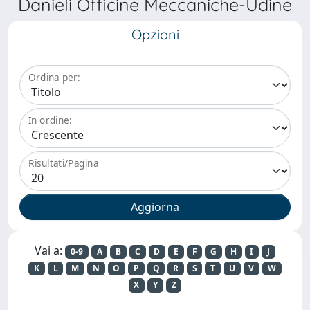
Danieli Officine Meccaniche-Udine
Opzioni
Ordina per:
In ordine:
Risultati/Pagina
Vai a:
0-9
A
B
C
D
E
F
G
H
I
J
K
L
M
N
O
P
Q
R
S
T
U
V
W
X
Y
Z