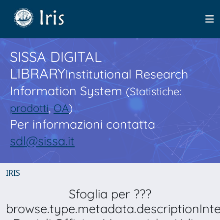
SISSA DIGITAL
LIBRARY
Institutional Research
Information System
(Statistiche:
prodotti
,
OA
)
Per informazioni contatta
sdl@sissa.it
IRIS
Sfoglia per ???
browse.type.metadata.descriptionInt