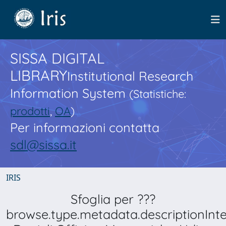
SISSA DIGITAL
LIBRARY
Institutional Research
Information System
(Statistiche:
prodotti
,
OA
)
Per informazioni contatta
sdl@sissa.it
IRIS
Sfoglia per ???
browse.type.metadata.descriptionInt