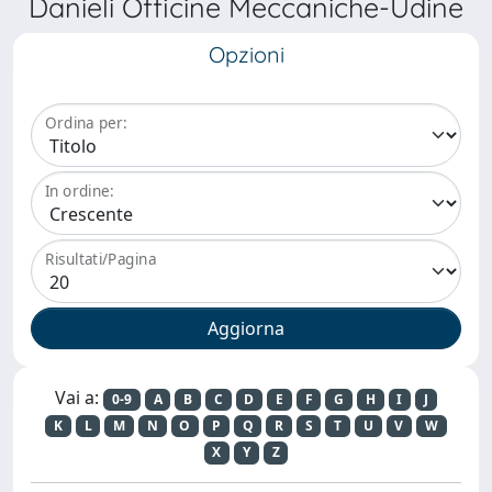
Danieli Officine Meccaniche-Udine
Opzioni
Ordina per:
In ordine:
Risultati/Pagina
Vai a:
0-9
A
B
C
D
E
F
G
H
I
J
K
L
M
N
O
P
Q
R
S
T
U
V
W
X
Y
Z