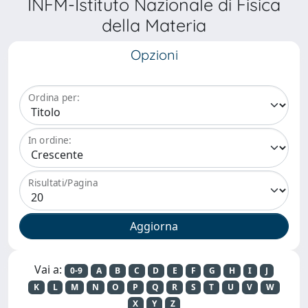
INFM-Istituto Nazionale di Fisica
della Materia
Opzioni
Ordina per:
In ordine:
Risultati/Pagina
Vai a:
0-9
A
B
C
D
E
F
G
H
I
J
K
L
M
N
O
P
Q
R
S
T
U
V
W
X
Y
Z