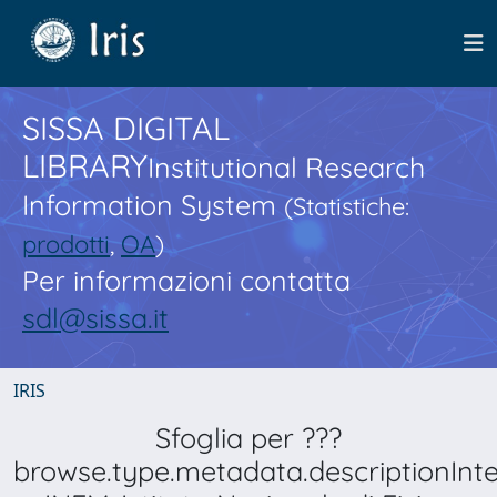
SISSA DIGITAL
LIBRARY
Institutional Research
Information System
(Statistiche:
prodotti
,
OA
)
Per informazioni contatta
sdl@sissa.it
IRIS
Sfoglia per ???
browse.type.metadata.descriptionInt