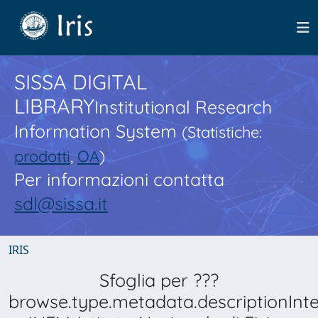
SISSA DIGITAL
LIBRARY
Institutional Research
Information System
(Statistiche:
prodotti
,
OA
)
Per informazioni contatta
sdl@sissa.it
IRIS
Sfoglia per ???
browse.type.metadata.descriptionInt