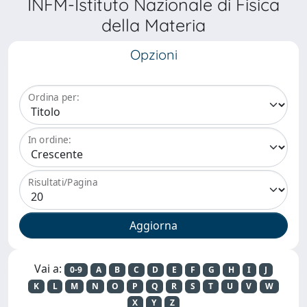
INFM-Istituto Nazionale di Fisica
della Materia
Opzioni
Ordina per:
In ordine:
Risultati/Pagina
Vai a:
0-9
A
B
C
D
E
F
G
H
I
J
K
L
M
N
O
P
Q
R
S
T
U
V
W
X
Y
Z