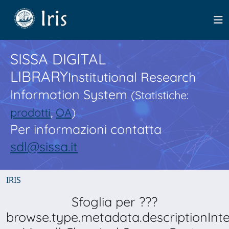
SISSA DIGITAL
LIBRARY
Institutional Research
Information System
(Statistiche:
prodotti
,
OA
)
Per informazioni contatta
sdl@sissa.it
IRIS
Sfoglia per ???
browse.type.metadata.descriptionInt