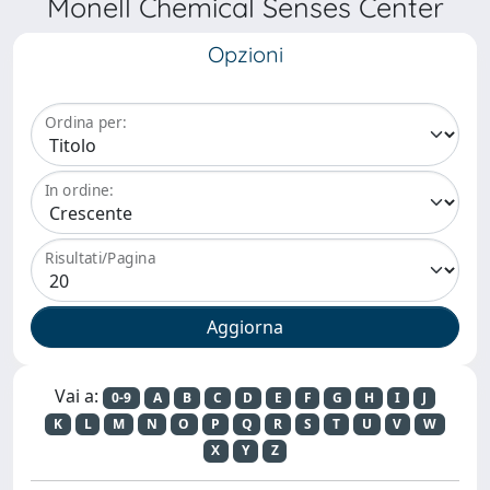
Monell Chemical Senses Center
Opzioni
Ordina per:
In ordine:
Risultati/Pagina
Vai a:
0-9
A
B
C
D
E
F
G
H
I
J
K
L
M
N
O
P
Q
R
S
T
U
V
W
X
Y
Z