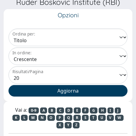
Ruder Boskovic Institute (RBI)
Opzioni
Ordina per:
In ordine:
Risultati/Pagina
Vai a:
0-9
A
B
C
D
E
F
G
H
I
J
K
L
M
N
O
P
Q
R
S
T
U
V
W
X
Y
Z