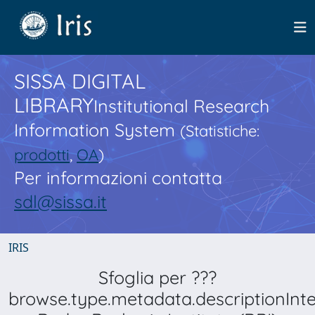
SISSA DIGITAL
LIBRARY
Institutional Research
Information System
(Statistiche:
prodotti
,
OA
)
Per informazioni contatta
sdl@sissa.it
IRIS
Sfoglia per ???
browse.type.metadata.descriptionInt