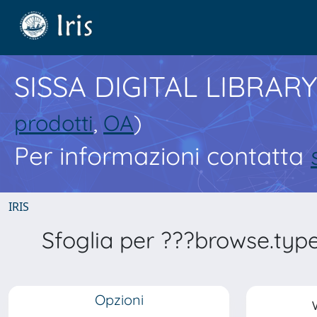
SISSA DIGITAL LIBRARY
prodotti
,
OA
)
Per informazioni contatta
IRIS
Sfoglia per ???browse.typ
Opzioni
V