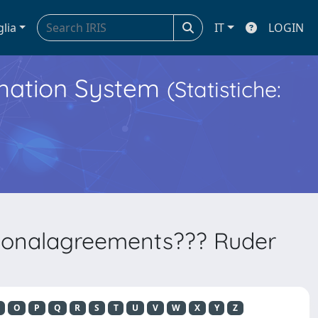
glia
IT
LOGIN
ormation System
(Statistiche:
ationalagreements??? Ruder
O
P
Q
R
S
T
U
V
W
X
Y
Z