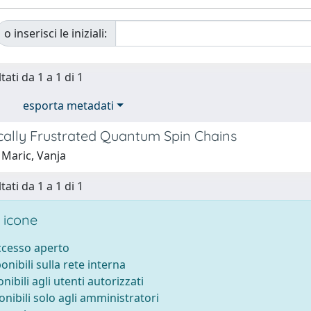
o inserisci le iniziali:
tati da 1 a 1 di 1
esporta metadati
cally Frustrated Quantum Spin Chains
 Maric, Vanja
tati da 1 a 1 di 1
 icone
accesso aperto
ponibili sulla rete interna
onibili agli utenti autorizzati
onibili solo agli amministratori