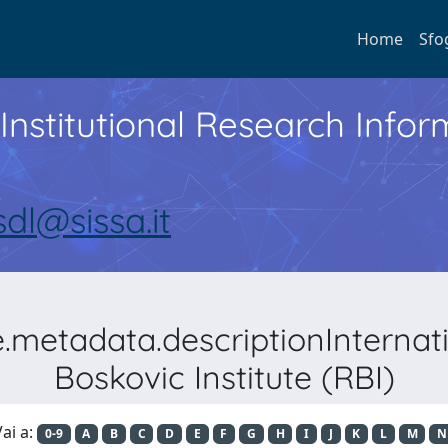
Home
Sfo
Institutional Research Inf
sdl@sissa.it
e.metadata.descriptionIntern
Boskovic Institute (RBI)
ai a:
0-9
A
B
C
D
E
F
G
H
I
J
K
L
M
N