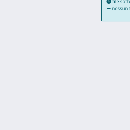
file sot
nessun f