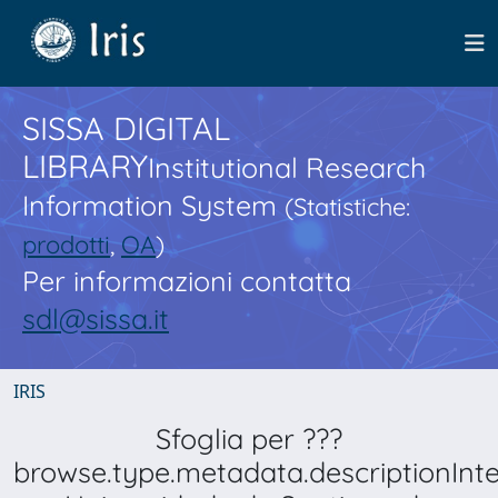
SISSA DIGITAL
LIBRARY
Institutional Research
Information System
(Statistiche:
prodotti
,
OA
)
Per informazioni contatta
sdl@sissa.it
IRIS
Sfoglia per ???
browse.type.metadata.descriptionInt