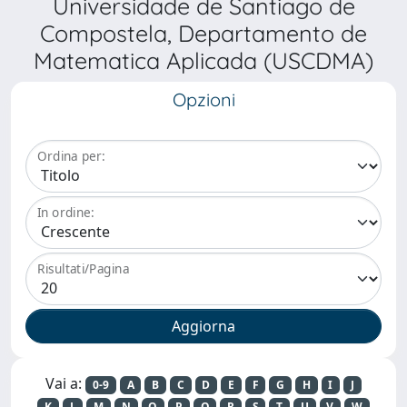
Universidade de Santiago de
Compostela, Departamento de
Matematica Aplicada (USCDMA)
Opzioni
Ordina per:
In ordine:
Risultati/Pagina
Vai a:
0-9
A
B
C
D
E
F
G
H
I
J
K
L
M
N
O
P
Q
R
S
T
U
V
W