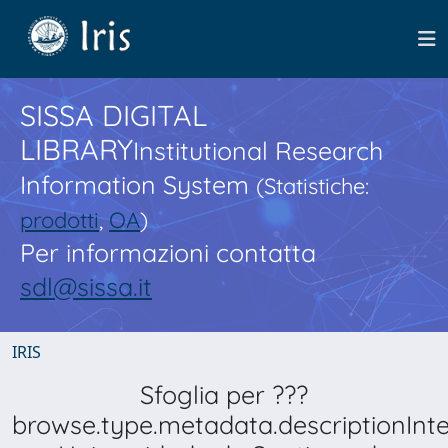
SISSA DIGITAL
LIBRARY
Institutional Research
Information System
(Statistiche:
prodotti
,
OA
)
Per informazioni contatta
sdl@sissa.it
IRIS
Sfoglia per ???
browse.type.metadata.descriptionInt