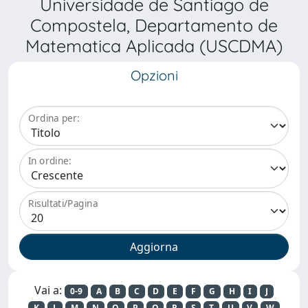
Universidade de Santiago de
Compostela, Departamento de
Matematica Aplicada (USCDMA)
Opzioni
Ordina per:
In ordine:
Risultati/Pagina
Vai a:
0-9
A
B
C
D
E
F
G
H
I
J
K
L
M
N
O
P
Q
R
S
T
U
V
W