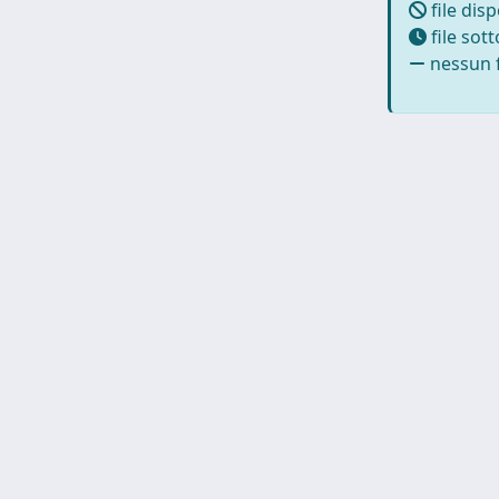
file disp
file sot
nessun f