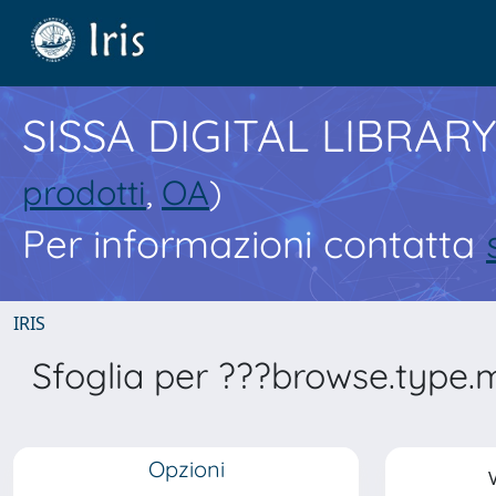
SISSA DIGITAL LIBRARY
prodotti
,
OA
)
Per informazioni contatta
IRIS
Sfoglia per ???browse.type.
Opzioni
V