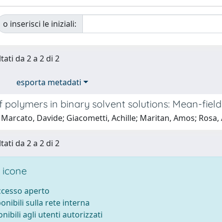
o inserisci le iniziali:
tati da 2 a 2 di 2
esporta metadati
 polymers in binary solvent solutions: Mean-fiel
 Marcato, Davide; Giacometti, Achille; Maritan, Amos; Rosa,
tati da 2 a 2 di 2
 icone
accesso aperto
ponibili sulla rete interna
onibili agli utenti autorizzati