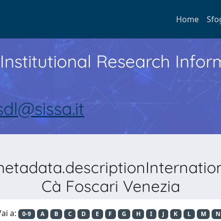
Home
Sfo
Institutional Research Inf
sdl@sissa.it
metadata.descriptionInternati
Cà Foscari Venezia
ai a:
0-9
A
B
C
D
E
F
G
H
I
J
K
L
M
N