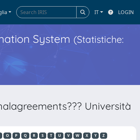
glia
IT
LOGIN
ormation System
(Statistiche:
onalagreements??? Università
O
P
Q
R
S
T
U
V
W
X
Y
Z