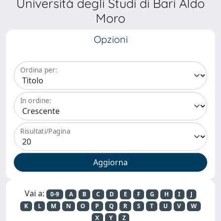
Università degli Studi di Bari Aldo
Moro
Opzioni
Ordina per:
In ordine:
Risultati/Pagina
Vai a:
0-9
A
B
C
D
E
F
G
H
I
J
K
L
M
N
O
P
Q
R
S
T
U
V
W
X
Y
Z