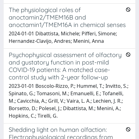
The physiological roles of
anoctamin2/TMEM16B and
anoctamin1/TMEM16A in chemical senses
2024-01-01 Dibattista, Michele; Pifferi, Simone;
Hernandez-Clavijo, Andres; Menini, Anna
Psychophysical assessment of olfactory
and gustatory function in post-mild
COVID-19 patients: A matched case-
control study with 2-year follow-up
2023-01-01 Boscolo-Rizzo, P.; Hummel, T.; Invitto, S.;
Spinato, G.; Tomasoni, M.; Emanuelli, E.; Tofanelli,
M.; Cavicchia, A.; Grill, V.; Vaira, L. A.; Lechien, J. R.;
Borsetto, D.; Polesel, J.; Dibattista, M.; Menini, A.;
Hopkins, C.; Tirelli, G.
Shedding light on human olfaction:
Electrophysiological recordings from