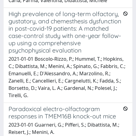
Carla; Parma, Valentina; Dibattista, Michele
High prevalence of long-term olfactory,
gustatory, and chemesthesis dysfunction
in post-covid-19 patients: A matched
case-control study with one-year follow-
up using a comprehensive
psychophysical evaluation
2021-01-01 Boscolo-Rizzo, P.; Hummel, T.; Hopkins,
C.; Dibattista, M.; Menini, A.; Spinato, G.; Fabbris, C.;
Emanuelli, E.; D'Alessandro, A.; Marzolino, R.;
Zanelli, E.; Cancellieri, E.; Cargnelutti, K.; Fadda, S.;
Borsetto, D.; Vaira, L. A.; Gardenal, N.; Polesel, J.;
Tirelli, G.
Paradoxical electro-olfactogram
responses in TMEM16B knock-out mice
2023-01-01 Guarneri, G.; Pifferi, S.; Dibattista, M.;
Reisert, J.; Menini, A.