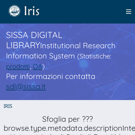
SISSA DIGITAL
LIBRARY
Institutional Research
Information System
(Statistiche:
prodotti
,
OA
)
Per informazioni contatta
sdl@sissa.it
IRIS
Sfoglia per ???
browse.type.metadata.descriptionInt