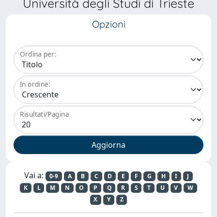
Università degli Studi di Trieste
Opzioni
Ordina per:
In ordine:
Risultati/Pagina
Vai a:
0-9
A
B
C
D
E
F
G
H
I
J
K
L
M
N
O
P
Q
R
S
T
U
V
W
X
Y
Z