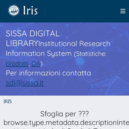
SISSA DIGITAL
LIBRARY
Institutional Research
Information System
(Statistiche:
prodotti
,
OA
)
Per informazioni contatta
sdl@sissa.it
IRIS
Sfoglia per ???
browse.type.metadata.descriptionInt