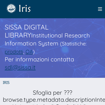
SISSA DIGITAL
LIBRARY
Institutional Research
Information System
(Statistiche:
prodotti
,
OA
)
Per informazioni contatta
sdl@sissa.it
IRIS
Sfoglia per ???
browse.type.metadata.descriptionInt