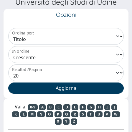
Università degli Studi di Udine
Opzioni
Ordina per:
In ordine:
Risultati/Pagina
Vai a:
0-9
A
B
C
D
E
F
G
H
I
J
K
L
M
N
O
P
Q
R
S
T
U
V
W
X
Y
Z