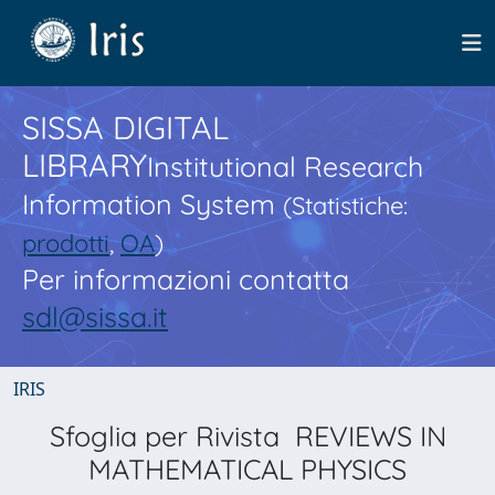
SISSA DIGITAL
LIBRARY
Institutional Research
Information System
(Statistiche:
prodotti
,
OA
)
Per informazioni contatta
sdl@sissa.it
IRIS
Sfoglia per Rivista REVIEWS IN
MATHEMATICAL PHYSICS