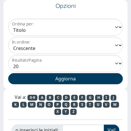
Opzioni
Ordina per:
In ordine:
Risultati/Pagina
Vai a:
0-9
A
B
C
D
E
F
G
H
I
J
K
L
M
N
O
P
Q
R
S
T
U
V
W
X
Y
Z
o inserisci le iniziali: