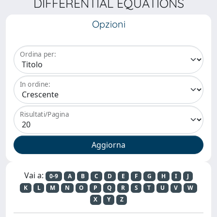
DIFFERENTIAL EQUATIONS
Opzioni
Ordina per:
In ordine:
Risultati/Pagina
Vai a:
0-9
A
B
C
D
E
F
G
H
I
J
K
L
M
N
O
P
Q
R
S
T
U
V
W
X
Y
Z