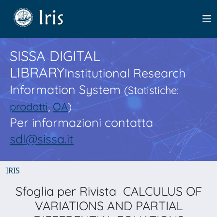
SISSA DIGITAL
LIBRARY
Institutional Research
Information System
(Statistiche:
prodotti
,
OA
)
Per informazioni contatta
sdl@sissa.it
IRIS
Sfoglia per Rivista CALCULUS OF
VARIATIONS AND PARTIAL