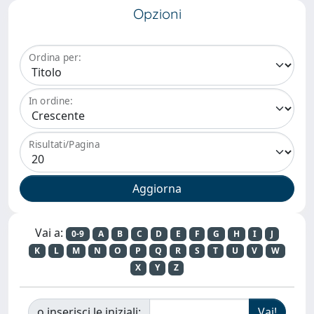
Opzioni
Ordina per:
In ordine:
Risultati/Pagina
Vai a:
0-9
A
B
C
D
E
F
G
H
I
J
K
L
M
N
O
P
Q
R
S
T
U
V
W
X
Y
Z
o inserisci le iniziali: