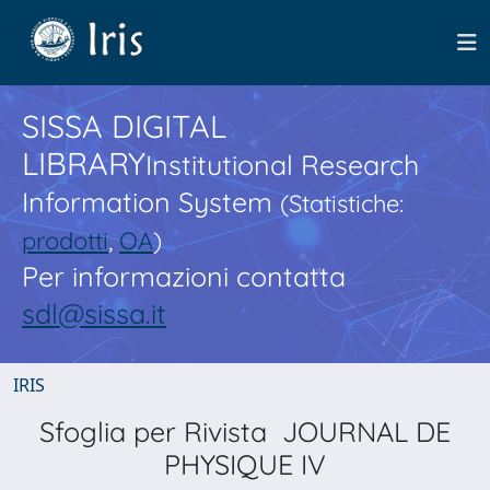
SISSA DIGITAL
LIBRARY
Institutional Research
Information System
(Statistiche:
prodotti
,
OA
)
Per informazioni contatta
sdl@sissa.it
IRIS
Sfoglia per Rivista JOURNAL DE
PHYSIQUE IV