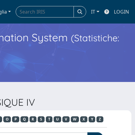
glia
IT
LOGIN
ormation System
(Statistiche:
SIQUE IV
O
P
Q
R
S
T
U
V
W
X
Y
Z