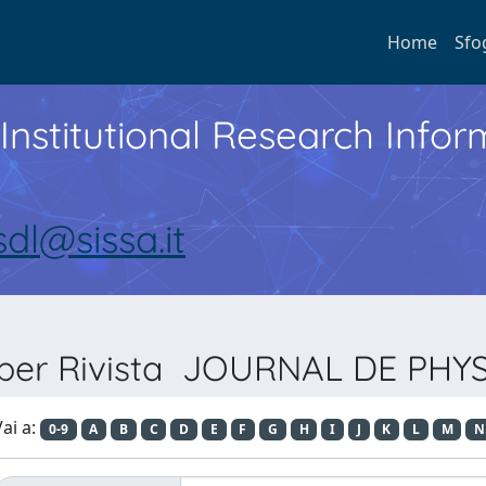
Home
Sfo
Institutional Research Inf
sdl@sissa.it
 per Rivista JOURNAL DE PHY
ai a:
0-9
A
B
C
D
E
F
G
H
I
J
K
L
M
N