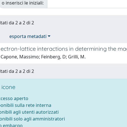
o inserisci le iniziali:
tati da 2 a 2 di 2
esporta metadati
lectron-lattice interactions in determining the m
Capone, Massimo; Feinberg, D; Grilli, M.
tati da 2 a 2 di 2
 icone
accesso aperto
ponibili sulla rete interna
onibili agli utenti autorizzati
onibili solo agli amministratori
to embargo