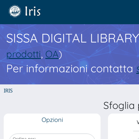
SISSA DIGITAL LIBRARY
prodotti
,
OA
)
Per informazioni contatta
IRIS
Sfoglia
Opzioni
V
Ordina per: