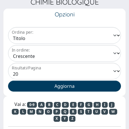
CHIMIE BIOLOGIQUE
Opzioni
Ordina per:
In ordine:
Risultati/Pagina
Vai a:
0-9
A
B
C
D
E
F
G
H
I
J
K
L
M
N
O
P
Q
R
S
T
U
V
W
X
Y
Z