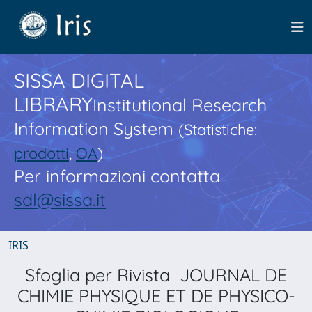
SISSA DIGITAL
LIBRARY
Institutional Research
Information System
(Statistiche:
prodotti
,
OA
)
Per informazioni contatta
sdl@sissa.it
IRIS
Sfoglia per Rivista JOURNAL DE
CHIMIE PHYSIQUE ET DE PHYSICO-