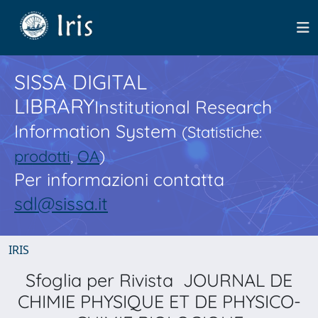
SISSA DIGITAL
LIBRARY
Institutional Research
Information System
(Statistiche:
prodotti
,
OA
)
Per informazioni contatta
sdl@sissa.it
IRIS
Sfoglia per Rivista JOURNAL DE
CHIMIE PHYSIQUE ET DE PHYSICO-