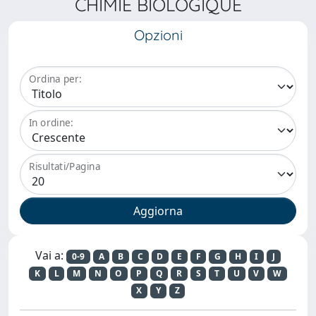
CHIMIE BIOLOGIQUE
Opzioni
Ordina per:
In ordine:
Risultati/Pagina
Vai a:
0-9
A
B
C
D
E
F
G
H
I
J
K
L
M
N
O
P
Q
R
S
T
U
V
W
X
Y
Z