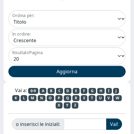
Ordina per:
In ordine:
Risultati/Pagina
Vai a:
0-9
A
B
C
D
E
F
G
H
I
J
K
L
M
N
O
P
Q
R
S
T
U
V
W
X
Y
Z
o inserisci le iniziali: