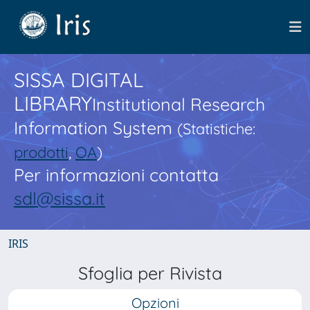
SISSA DIGITAL
LIBRARY
Institutional Research
Information System
(Statistiche:
prodotti
,
OA
)
Per informazioni contatta
sdl@sissa.it
IRIS
Sfoglia per Rivista
Opzioni