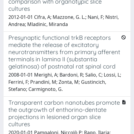
comparison with organotypic slice
cultures
2012-01-01 Cifra, A; Mazzone, G. L.; Nani, F; Nistri,
Andrea; Mladinic, Miranda
Presynaptic functional trkB receptors
mediate the release of excitatory
neurotransmitters from primary afferent
terminals in lamina II (substantia
gelatinosa) of postnatal rat spinal cord
2008-01-01 Merighi, A; Bardoni, R; Salio, C; Lossi, L;
Ferrini, F; Prandini, M; Zonta, M; Gustincich,
Stefano; Carmignoto, G.
Transparent carbon nanotubes promote
the outgrowth of enthorino-dentate
projections in lesioned organ slice
cultures
2020-01-01 Pampaloni, Niccolò P; Rago, Ilaria;