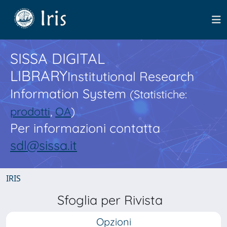
SISSA DIGITAL
LIBRARY
Institutional Research
Information System
(Statistiche:
prodotti
,
OA
)
Per informazioni contatta
sdl@sissa.it
IRIS
Sfoglia per Rivista
Opzioni