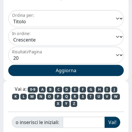
Ordina per:
In ordine:
Risultati/Pagina
Vai a:
0-9
A
B
C
D
E
F
G
H
I
J
K
L
M
N
O
P
Q
R
S
T
U
V
W
X
Y
Z
o inserisci le iniziali: