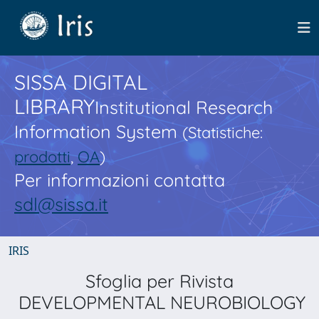
SISSA DIGITAL
LIBRARY
Institutional Research
Information System
(Statistiche:
prodotti
,
OA
)
Per informazioni contatta
sdl@sissa.it
IRIS
Sfoglia per Rivista
DEVELOPMENTAL NEUROBIOLOGY