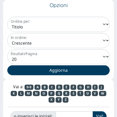
Opzioni
Ordina per:
In ordine:
Risultati/Pagina
Vai a:
0-9
A
B
C
D
E
F
G
H
I
J
K
L
M
N
O
P
Q
R
S
T
U
V
W
X
Y
Z
o inserisci le iniziali: