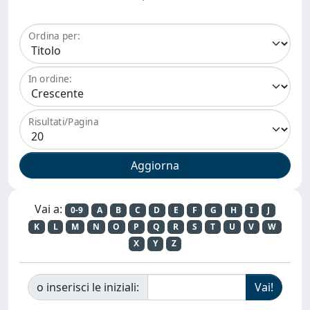
Ordina per:
In ordine:
Risultati/Pagina
Vai a:
0-9
A
B
C
D
E
F
G
H
I
J
K
L
M
N
O
P
Q
R
S
T
U
V
W
X
Y
Z
o inserisci le iniziali: