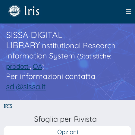
SISSA DIGITAL
LIBRARY
Institutional Research
Information System
(Statistiche:
prodotti
,
OA
)
Per informazioni contatta
sdl@sissa.it
IRIS
Sfoglia per Rivista
Opzioni