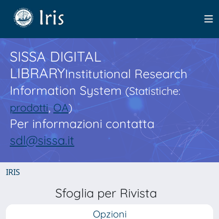
SISSA DIGITAL
LIBRARY
Institutional Research
Information System
(Statistiche:
prodotti
,
OA
)
Per informazioni contatta
sdl@sissa.it
IRIS
Sfoglia per Rivista
Opzioni