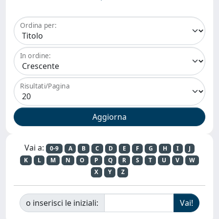
Ordina per:
In ordine:
Risultati/Pagina
Vai a:
0-9
A
B
C
D
E
F
G
H
I
J
K
L
M
N
O
P
Q
R
S
T
U
V
W
X
Y
Z
o inserisci le iniziali: