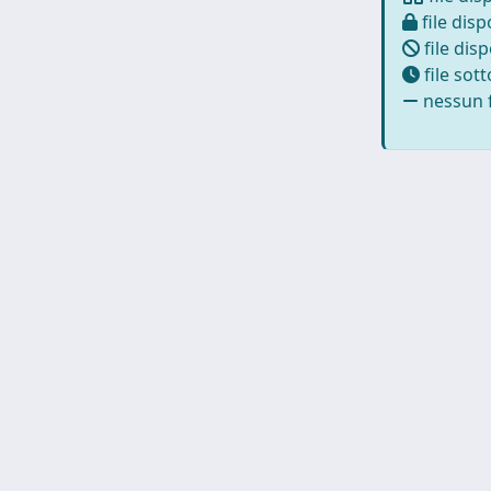
file disp
file disp
file sot
nessun f