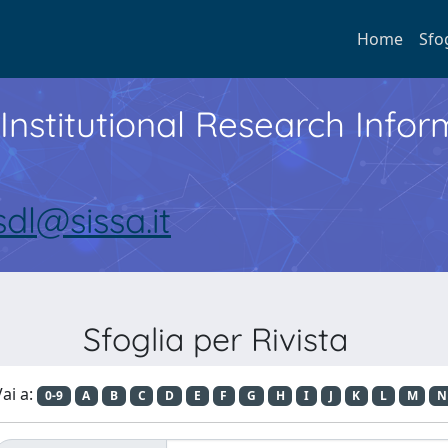
Home
Sfo
Institutional Research Inf
sdl@sissa.it
Sfoglia per Rivista
ai a:
0-9
A
B
C
D
E
F
G
H
I
J
K
L
M
N