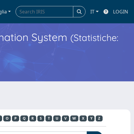
glia
IT
LOGIN
ormation System
(Statistiche:
O
P
Q
R
S
T
U
V
W
X
Y
Z