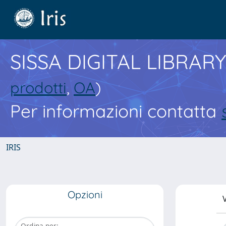
SISSA DIGITAL LIBRARY
prodotti
,
OA
)
Per informazioni contatta
IRIS
Opzioni
V
Ordina per: