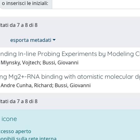
o inserisci le iniziali:
tati da 7 a 8 di 8
esporta metadati
nding In-line Probing Experiments by Modeling 
Mlynsky, Vojtech; Bussi, Giovanni
ing Mg2+-RNA binding with atomistic molecular 
 Andre Cunha, Richard; Bussi, Giovanni
tati da 7 a 8 di 8
 icone
accesso aperto
ponibili sulla rete interna