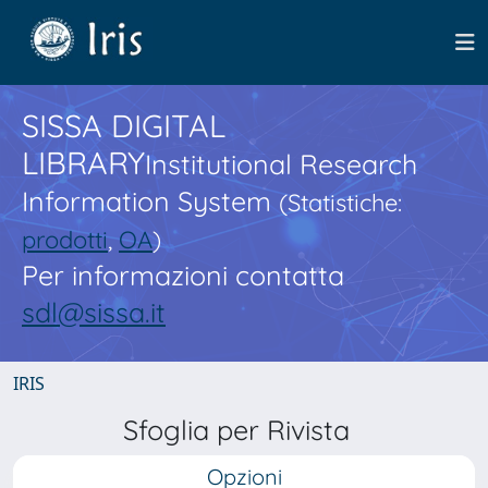
SISSA DIGITAL
LIBRARY
Institutional Research
Information System
(Statistiche:
prodotti
,
OA
)
Per informazioni contatta
sdl@sissa.it
IRIS
Sfoglia per Rivista
Opzioni