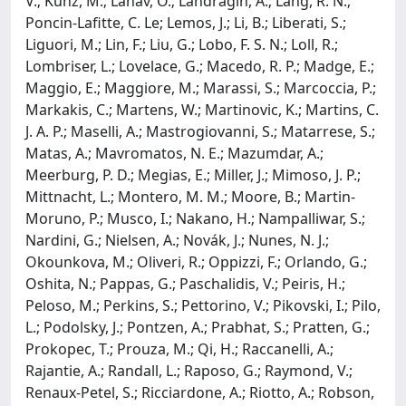
V.; Kunz, M.; Lahav, O.; Landragin, A.; Lang, R. N.;
Poncin-Lafitte, C. Le; Lemos, J.; Li, B.; Liberati, S.;
Liguori, M.; Lin, F.; Liu, G.; Lobo, F. S. N.; Loll, R.;
Lombriser, L.; Lovelace, G.; Macedo, R. P.; Madge, E.;
Maggio, E.; Maggiore, M.; Marassi, S.; Marcoccia, P.;
Markakis, C.; Martens, W.; Martinovic, K.; Martins, C.
J. A. P.; Maselli, A.; Mastrogiovanni, S.; Matarrese, S.;
Matas, A.; Mavromatos, N. E.; Mazumdar, A.;
Meerburg, P. D.; Megias, E.; Miller, J.; Mimoso, J. P.;
Mittnacht, L.; Montero, M. M.; Moore, B.; Martin-
Moruno, P.; Musco, I.; Nakano, H.; Nampalliwar, S.;
Nardini, G.; Nielsen, A.; Novák, J.; Nunes, N. J.;
Okounkova, M.; Oliveri, R.; Oppizzi, F.; Orlando, G.;
Oshita, N.; Pappas, G.; Paschalidis, V.; Peiris, H.;
Peloso, M.; Perkins, S.; Pettorino, V.; Pikovski, I.; Pilo,
L.; Podolsky, J.; Pontzen, A.; Prabhat, S.; Pratten, G.;
Prokopec, T.; Prouza, M.; Qi, H.; Raccanelli, A.;
Rajantie, A.; Randall, L.; Raposo, G.; Raymond, V.;
Renaux-Petel, S.; Ricciardone, A.; Riotto, A.; Robson,