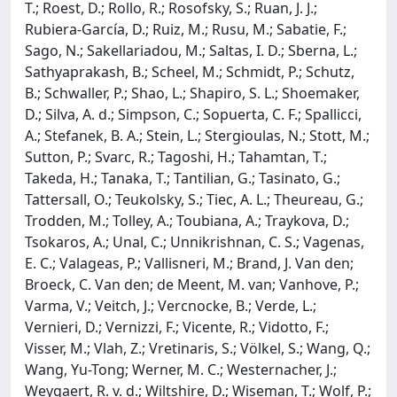
T.; Roest, D.; Rollo, R.; Rosofsky, S.; Ruan, J. J.;
Rubiera-García, D.; Ruiz, M.; Rusu, M.; Sabatie, F.;
Sago, N.; Sakellariadou, M.; Saltas, I. D.; Sberna, L.;
Sathyaprakash, B.; Scheel, M.; Schmidt, P.; Schutz,
B.; Schwaller, P.; Shao, L.; Shapiro, S. L.; Shoemaker,
D.; Silva, A. d.; Simpson, C.; Sopuerta, C. F.; Spallicci,
A.; Stefanek, B. A.; Stein, L.; Stergioulas, N.; Stott, M.;
Sutton, P.; Svarc, R.; Tagoshi, H.; Tahamtan, T.;
Takeda, H.; Tanaka, T.; Tantilian, G.; Tasinato, G.;
Tattersall, O.; Teukolsky, S.; Tiec, A. L.; Theureau, G.;
Trodden, M.; Tolley, A.; Toubiana, A.; Traykova, D.;
Tsokaros, A.; Unal, C.; Unnikrishnan, C. S.; Vagenas,
E. C.; Valageas, P.; Vallisneri, M.; Brand, J. Van den;
Broeck, C. Van den; de Meent, M. van; Vanhove, P.;
Varma, V.; Veitch, J.; Vercnocke, B.; Verde, L.;
Vernieri, D.; Vernizzi, F.; Vicente, R.; Vidotto, F.;
Visser, M.; Vlah, Z.; Vretinaris, S.; Völkel, S.; Wang, Q.;
Wang, Yu-Tong; Werner, M. C.; Westernacher, J.;
Weygaert, R. v. d.; Wiltshire, D.; Wiseman, T.; Wolf, P.;