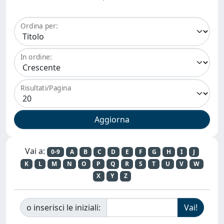
Ordina per:
In ordine:
Risultati/Pagina
Vai a:
0-9
A
B
C
D
E
F
G
H
I
J
K
L
M
N
O
P
Q
R
S
T
U
V
W
X
Y
Z
o inserisci le iniziali: