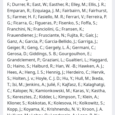
F.; Durrer, R.; East, W.; Easther, R.; Elley, M.; Ellis, J. R.;
Emparan, R.; Ezquiaga, J. M.; Fairbairn, M.; Fairhurst,
S.; Farmer, H. F.; Fasiello, M. R.; Ferrari, V.; Ferreira, P.
G.; Ficarra, G.; Figueras, P.; Fisenko, S.; Foffa, S.;
Franchini, N.; Franciolini, G.; Fransen, K.;
Frauendiener, J.; Frusciante, N.; Fujita, R.; Gair, J.;
Ganz, A.; Garcia, P.; Garcia-Bellido, J.; Garriga, J.;
Geiger, R.; Geng, C.; Gergely, L. Á.; Germani, C.;
Gerosa, D.; Giddings, S. B.; Gourgoulhon, E.;
Grandclement, P.; Graziani, L.; Gualtieri, L.; Haggard,
D.; Haino, S.; Halburd, R.; Han, W. -B.; Hawken, A. J.;
Hees, A.; Heng, I. S.; Hennig, J.; Herdeiro, C.; Hervik,
S.; Holten, J. v.; Hoyle, C. J. D.; Hu, Y.; Hull, M.; Ikeda,
T.; Isi, M.; Jenkins, A.; Julié, F.; Kajfasz, E.; Kalaghatgi,
C.; Kaloper, N.; Kamionkowski, M.; Karas, V.; Kastha,
S.; Keresztes, Z.; Kidder, L.; Kimpson, T.; Klein, A.;
Klioner, S.; Kokkotas, K.; Kolesova, H.; Kolkowitz, S.;
Kopp, J.; Koyama, K.; Krishnendu, N. V.; Kroon, J. A.